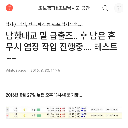
검색하기
초보캠퍼&초보낚시꾼 공간
티스토리
낚시(찌낚시, 원투, 에깅 등)/초보 낚시꾼 출조기
남항대교 밑 급출조.. 후 남은 혼
무시 염장 작업 진행중.... 테스트
~~
WhiteSpace
2016. 8. 30. 14:45
2016년 8월 27일 늦은 오후 11시40분 가량...