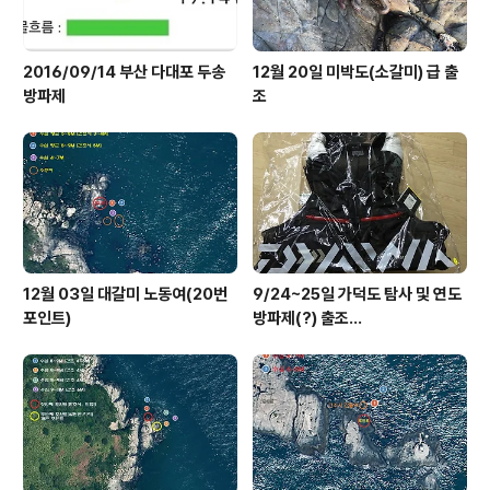
2016/09/14 부산 다대포 두송
12월 20일 미박도(소갈미) 급 출
방파제
조
12월 03일 대갈미 노동여(20번
9/24~25일 가덕도 탐사 및 연도
포인트)
방파제(?) 출조...