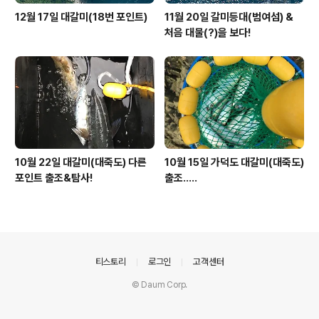
12월 17일 대갈미(18번 포인트)
11월 20일 갈미등대(범여섬) &
처음 대물(?)을 보다!
10월 22일 대갈미(대죽도) 다른
10월 15일 가덕도 대갈미(대죽도)
포인트 출조&탐사!
출조.....
의안내
티스토리
로그인
고객센터
© Daum Corp.