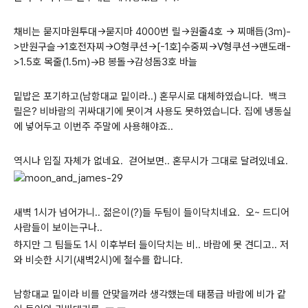
채비는 묻지마원투대->묻지마 4000번 릴->원줄4호 -> 찌매듭(3m)-
>반원구슬->1호전자찌->O형쿠션->[-1호]수중찌->V형쿠션->맨도래-
>1.5호 목줄(1.5m)->B 봉돌->감성돔3호 바늘
밑밥은 포기하고(남항대교 밑이라..) 혼무시로 대체하였습니다. 백크
릴은? 비바람의 귀싸대기에 못이겨 사용도 못하였습니다. 집에 냉동실
에 넣어두고 이번주 주말에 사용해야죠..
역시나 입질 자체가 없네요. 걷어보면.. 혼무시가 그대로 달려있네요.
새벽 1시가 넘어가니.. 젊은이(?)들 두팀이 들이닥치네요. 오~ 드디어
사람들이 보이는구나..
하지만 그 팀들도 1시 이후부터 들이닥치는 비.. 바람에 못 견디고.. 저
와 비슷한 시기(새벽2시)에 철수를 합니다.
남항대교 밑이라 비를 안맞을꺼라 생각했는데 태풍급 바람에 비가 같