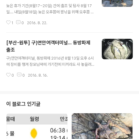
글 내용
늦은 휴가 기간(8월17~20일) 간에 출조 및 탐사 8월 17
일.... 내일(8월18일) 늦은 오후쯤에 짬낚을 위해 오후쯤 매
일낚시 사장님에게 혼무시 들어왔는지 살포시 여쭈어 보았
1
0
2016. 8. 22.
는데.. 이게 왠일.. 방금 여수산 혼무시가 도착하였다는 말
씀을.. ㅎㅎㅎ 장모님댁 가기전에 들려서 혼무시 2곽, 크릴
1곽, 도마셋트를 하나 구입하여 신문지에 둘둘 말아서 냉장
[부산-원투] 구)연안여객터미널... 동방파제
고 채소실로 보관을.. 8월 18일(가덕도 탐사, 원투) 오후부
터 딸래미와 와이프 데리고 드라이브(?)겸 가덕도 탐사를..
출조
글 내용
시작합니다. 일단 하고잽이님 블로그에서 기도원 가는길을
구)연안여객터미널, 동방파제 2016년 8월 13일 오후 6시
읽은 후 기도원 가는길중 험한길로 가 봅니다. 정말.. 맞은
에 장비를 챙겨 장모님댁에 가기전에 미끼라도 사 놓을려
편에 차 한대가 온다면.... 난감한 상황이 벌어지겠더군요..
고 혼무시를 자주 사는곳인 충무동에 가보니... 혼무시가 폭
헐.... 다행히 맨끝에 갔을때 만나서...다행이었습니..
0
0
2016. 8. 16.
염에 나오지 않아... 문을 닫고 직접 구하러 가셨다는. 펫말
을. ㅠ.ㅠ 어쩔수 없이 청개비와 크릴을 자주 구입하는 매일
낚시에 가서 혹시나 혼무시 있는지 여쭈어 보았는데..역시
나 없다는 소식을..... 대상어를 긴급 교체를 위해 메가리&
고등어 카드채비, 청개비(근데 사장님께서 잘못 알아들으
이 블로그 인기글
셨는지... 홍개비를), 크릴 구입 후 장모님댁으로 출발... 저
녁 먹고 다른분들은 다 마트가시고 저 혼자.. 구)연안여객터
미널로 출발~~~~ 하지만.. 저번주 토요일 오후 9시 이후
에 갔을때에는 문이 열려있던 연안여객터미널이.. 문을 닫
았네요. 허..