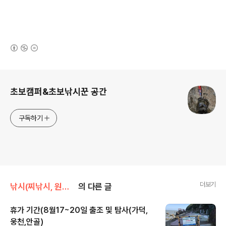
(새창열림)
로그 정보
초보캠퍼&초보낚시꾼 공간
구독하기
더보기
낚시(찌낚시, 원투, 에깅 등)/초보 낚시꾼 출조기
의 다른 글
휴가 기간(8월17~20일 출조 및 탐사(가덕,
웅천,안골)